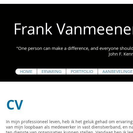
Frank Vanmeene
"One person can make a difference, and everyone should
John F. Ke
HOME
ERVARING
PORTFOLIO
AANBEVELING
CV
In mijn professioneel leven, heb ik het geluk gehad om ervarin
van mijn loopbaan als medewerker in vast dienstverband, en nad
ten dienste van organisaties kunnen stellen. Vandaag ben ik le