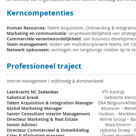
Kerncompetenties
Human Resources:
Talent Acquisition, Onboarding & Integrati
Marketing en communicatie:
verantwoordelijkheid van strategi
Commerciële verantwoordelijkheid:
van business development
Team management:
leiden van multidisciplinaire teams, tot 
Netwerk opbouwen:
vermogen om langdurige relaties op te st
Professioneel traject
Interim management / zelfstandig & dienstverband
Leerkracht NC Zedenleer
PTI Kortrij
Sabatical break
Geboorte kleindoc
Talent Acquisition & Integration Manager
ERA Belgium/Alfab
Global Marketing Manager
Aluvision – Were
Senior Consultant Interim Management
Hudson - Marktle
Directeur Marketing & Real Estate
Wilink Group – Bank- &
Senior Advisor
Bova Enviro+ - Milieustudiebur
Directeur Commercieel & Ontwikkeling
Hyboma Groep - Pro
Sales & Marketing manager
Groep Huyzentruyt - 